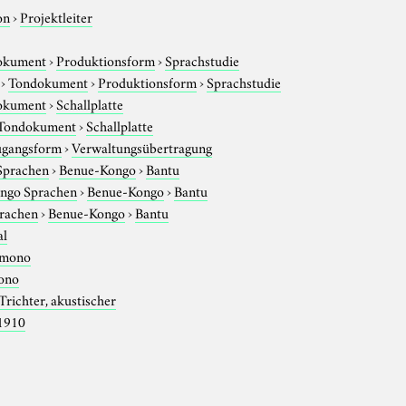
on
›
Projektleiter
okument
›
Produktionsform
›
Sprachstudie
›
Tondokument
›
Produktionsform
›
Sprachstudie
okument
›
Schallplatte
Tondokument
›
Schallplatte
gangsform
›
Verwaltungsübertragung
Sprachen
›
Benue-Kongo
›
Bantu
ngo Sprachen
›
Benue-Kongo
›
Bantu
rachen
›
Benue-Kongo
›
Bantu
al
mono
ono
Trichter, akustischer
1910