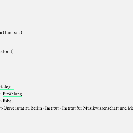
i (Tamboni)
ektorat]
ktologie
›
Erzählung
›
Fabel
-Universität zu Berlin
›
Institut
›
Institut für Musikwissenschaft und M