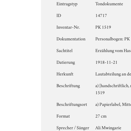
Eintragstyp
Tondokumente
ID
14717
Inventar-Nr.
PK 1519
Dokumentation
Personalbogen: PK 1
Sachtitel
Erzählung vom Hase
Datierung
1918-11-21
Herkunft
Lautabteilung an de
Beschriftung
a) [handschriftlich,
1519
Beschriftungsort
a) Papierlabel, Mitte
Format
27 cm
Sprecher / Sänger
Ali Mwingarie