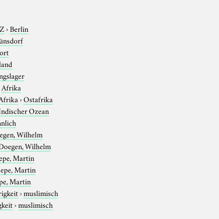
-Z
›
Berlin
ünsdorf
ort
land
ngslager
›
Afrika
Afrika
›
Ostafrika
Indischer Ozean
nlich
egen, Wilhelm
Doegen, Wilhelm
epe, Martin
epe, Martin
pe, Martin
igkeit
›
muslimisch
gkeit
›
muslimisch