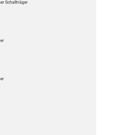
her Schallträger
ger
ger