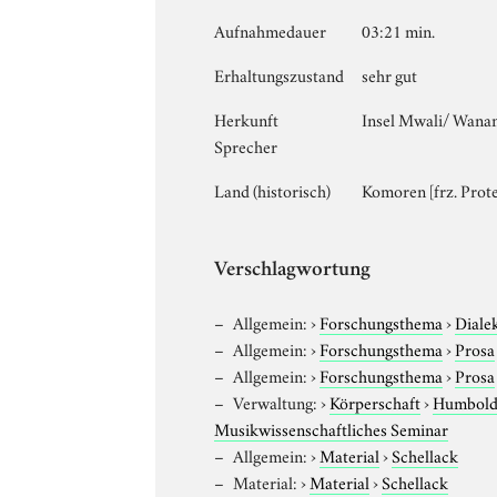
Aufnahmedauer
03:21 min.
Erhaltungszustand
sehr gut
Herkunft
Insel Mwali/ Wanan
Sprecher
Land (historisch)
Komoren [frz. Prot
Verschlagwortung
Allgemein:
›
Forschungsthema
›
Diale
Allgemein:
›
Forschungsthema
›
Prosa
Allgemein:
›
Forschungsthema
›
Prosa
Verwaltung:
›
Körperschaft
›
Humboldt
Musikwissenschaftliches Seminar
Allgemein:
›
Material
›
Schellack
Material:
›
Material
›
Schellack