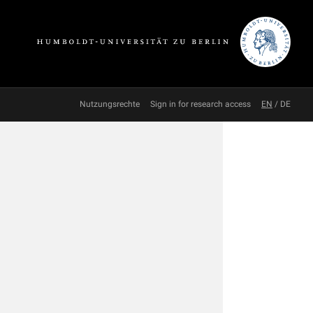
Nutzungsrechte
Sign in for research access
EN
/
DE