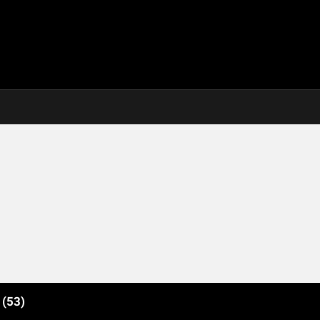
e
(53)