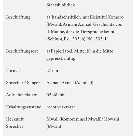
Staatsbiblithek
Beschriftung
a) [handschriftlich, mit Bleistift:] Komoro
(Mwali), Asmani Axmad. Geschichte von
d. Manne, der die Tiersprache kennt
(Schluß), Pk 1503; b) PK 1503; II.
Beschriftungsort
a) Papierlabel, Mitte; b) in die Mitte
gepresst, mittig
Format
27 cm
Sprecher / Sänger
Asmani Axmat (Achmed)
Aufnahmedauer
02:48 min.
Erhaltungszustand
recht verkratzt
Herkunft
Mwali (Komoreninsel Mwali)/ Howani
Sprecher
(Mwali)