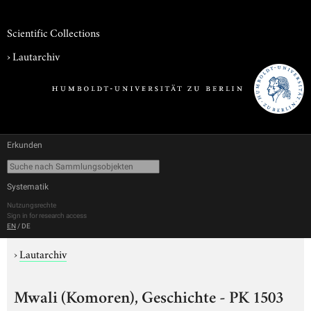
Scientific Collections
›
Lautarchiv
Erkunden
Systematik
Nutzungsrechte
Sign in for research access
EN
/
DE
›
Lautarchiv
Mwali (Komoren), Geschichte - PK 1503