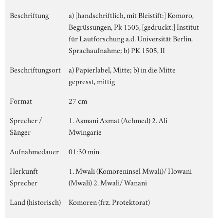
Beschriftung
a) [handschriftlich, mit Bleistift:] Komoro,
Begrüssungen, Pk 1505, [gedruckt:] Institut
für Lautforschung a.d. Universität Berlin,
Sprachaufnahme; b) PK 1505, II
Beschriftungsort
a) Papierlabel, Mitte; b) in die Mitte
gepresst, mittig
Format
27 cm
Sprecher /
1. Asmani Axmat (Achmed) 2. Ali
Sänger
Mwingarie
Aufnahmedauer
01:30 min.
Herkunft
1. Mwali (Komoreninsel Mwali)/ Howani
Sprecher
(Mwali) 2. Mwali/ Wanani
Land (historisch)
Komoren (frz. Protektorat)