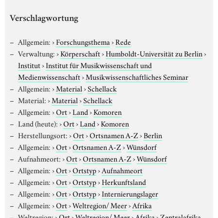
Verschlagwortung
Allgemein:
›
Forschungsthema
›
Rede
Verwaltung:
›
Körperschaft
›
Humboldt-Universität zu Berlin
›
Institut
›
Institut für Musikwissenschaft und
Medienwissenschaft
›
Musikwissenschaftliches Seminar
Allgemein:
›
Material
›
Schellack
Material:
›
Material
›
Schellack
Allgemein:
›
Ort
›
Land
›
Komoren
Land (heute):
›
Ort
›
Land
›
Komoren
Herstellungsort:
›
Ort
›
Ortsnamen A-Z
›
Berlin
Allgemein:
›
Ort
›
Ortsnamen A-Z
›
Wünsdorf
Aufnahmeort:
›
Ort
›
Ortsnamen A-Z
›
Wünsdorf
Allgemein:
›
Ort
›
Ortstyp
›
Aufnahmeort
Allgemein:
›
Ort
›
Ortstyp
›
Herkunftsland
Allgemein:
›
Ort
›
Ortstyp
›
Internierungslager
Allgemein:
›
Ort
›
Weltregion/ Meer
›
Afrika
Weltregion:
›
Ort
›
Weltregion/ Meer
›
Afrika
›
Zentralafrika