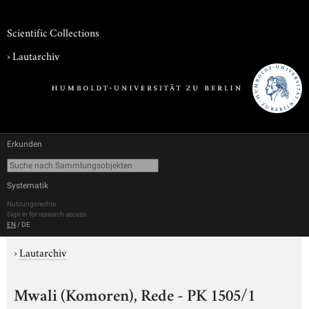
Scientific Collections
›
Lautarchiv
Erkunden
Systematik
Nutzungsrechte
Sign in for research access
EN
/
DE
›
Lautarchiv
Mwali (Komoren), Rede - PK 1505/1