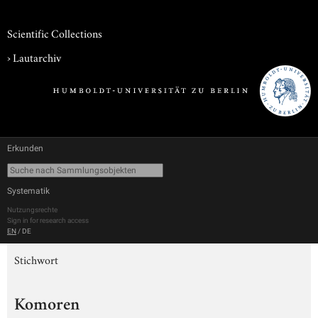
Scientific Collections
›
Lautarchiv
Erkunden
Systematik
Nutzungsrechte
Sign in for research access
EN
/
DE
Stichwort
Komoren