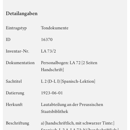
Detailangaben
Eintragstyp
Tondokumente
ID
16370
Inventar-Nr.
LA 73/2
Dokumentation
Personalbogen: LA 72 [2 Seiten
Handschrift]
Sachtitel
L 2 (D-L I) [Spanisch-Lektion]
Datierung
1923-06-01
Herkunft
Lautabteilung an der Preussischen
Staatsbiblithek
Beschriftung
a) [handschriftlich, mit schwarzer Tinte:]
Spanisch, L 2 A, LA 73; b) [handschriftlich:]