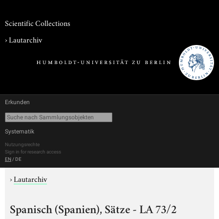
Scientific Collections
›
Lautarchiv
Erkunden
Systematik
Nutzungsrechte
Sign in for research access
EN
/
DE
›
Lautarchiv
Spanisch (Spanien), Sätze - LA 73/2