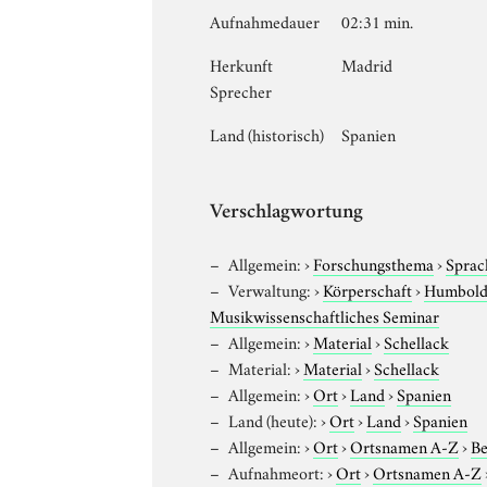
Aufnahmedauer
02:31 min.
Herkunft
Madrid
Sprecher
Land (historisch)
Spanien
Verschlagwortung
Allgemein:
›
Forschungsthema
›
Sprac
Verwaltung:
›
Körperschaft
›
Humboldt
Musikwissenschaftliches Seminar
Allgemein:
›
Material
›
Schellack
Material:
›
Material
›
Schellack
Allgemein:
›
Ort
›
Land
›
Spanien
Land (heute):
›
Ort
›
Land
›
Spanien
Allgemein:
›
Ort
›
Ortsnamen A-Z
›
Be
Aufnahmeort:
›
Ort
›
Ortsnamen A-Z