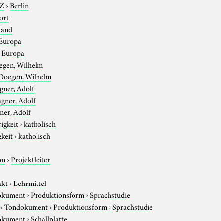
-Z
›
Berlin
ort
land
Europa
›
Europa
egen, Wilhelm
Doegen, Wilhelm
gner, Adolf
gner, Adolf
ner, Adolf
igkeit
›
katholisch
gkeit
›
katholisch
on
›
Projektleiter
akt
›
Lehrmittel
okument
›
Produktionsform
›
Sprachstudie
›
Tondokument
›
Produktionsform
›
Sprachstudie
okument
›
Schallplatte