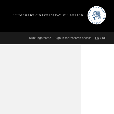
Nutzungsrechte
Sign in for research access
EN
/
DE