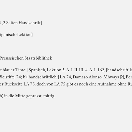
 [2 Seiten Handschrift]
) [Spanisch-Lektion]
Preussischen Staatsbiblithek
t blauer Tinte:] Spanisch, Lektion 3, A. I. II. III. 4, A. I. 162, [handschrift
 Bleistift:] 74; b) [handschriftlich:] LA 74, Damaso Alonso, Mhways [?], B
 der Rückseite LA 75, doch von LA 75 gibt es noch eine Aufnahme ohne R
b) in die Mitte gepresst, mittig