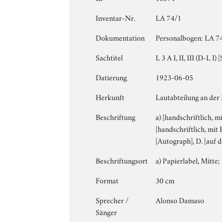
Inventar-Nr.
LA 74/1
Dokumentation
Personalbogen: LA 74
Sachtitel
L 3 A I, II, III (D-L I
Datierung
1923-06-05
Herkunft
Lautabteilung an der 
Beschriftung
a) [handschriftlich, mi
[handschriftlich, mit
[Autograph], D. [auf
Beschriftungsort
a) Papierlabel, Mitte; 
Format
30 cm
Sprecher /
Alonso Damaso
Sänger