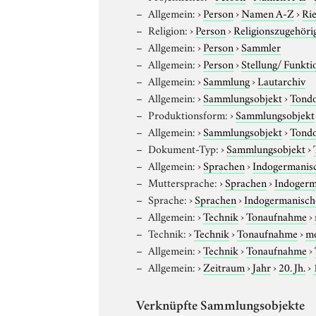
Allgemein:
›
Person
›
Namen A-Z
›
Ri
Religion:
›
Person
›
Religionszugehöri
Allgemein:
›
Person
›
Sammler
Allgemein:
›
Person
›
Stellung/ Funkti
Allgemein:
›
Sammlung
›
Lautarchiv
Allgemein:
›
Sammlungsobjekt
›
Tond
Produktionsform:
›
Sammlungsobjekt
Allgemein:
›
Sammlungsobjekt
›
Tond
Dokument-Typ:
›
Sammlungsobjekt
›
Allgemein:
›
Sprachen
›
Indogermanis
Muttersprache:
›
Sprachen
›
Indogerm
Sprache:
›
Sprachen
›
Indogermanisch
Allgemein:
›
Technik
›
Tonaufnahme
›
Technik:
›
Technik
›
Tonaufnahme
›
m
Allgemein:
›
Technik
›
Tonaufnahme
›
Allgemein:
›
Zeitraum
›
Jahr
›
20. Jh.
›
Verknüpfte Sammlungsobjekte