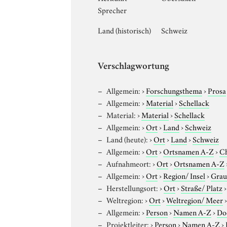
Sprecher
Land (historisch)
Schweiz
Verschlagwortung
Allgemein:
›
Forschungsthema
›
Prosa
Allgemein:
›
Material
›
Schellack
Material:
›
Material
›
Schellack
Allgemein:
›
Ort
›
Land
›
Schweiz
Land (heute):
›
Ort
›
Land
›
Schweiz
Allgemein:
›
Ort
›
Ortsnamen A-Z
›
Ch
Aufnahmeort:
›
Ort
›
Ortsnamen A-Z
Allgemein:
›
Ort
›
Region/ Insel
›
Grau
Herstellungsort:
›
Ort
›
Straße/ Platz
Weltregion:
›
Ort
›
Weltregion/ Meer
Allgemein:
›
Person
›
Namen A-Z
›
Do
Projektleiter:
›
Person
›
Namen A-Z
›