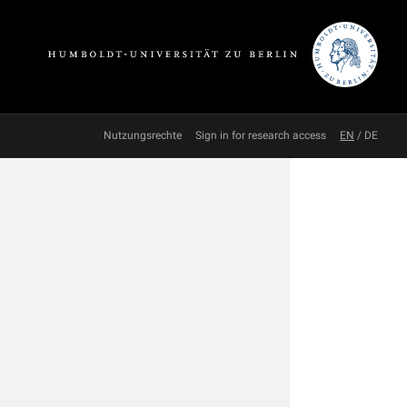
Nutzungsrechte
Sign in for research access
EN
/
DE