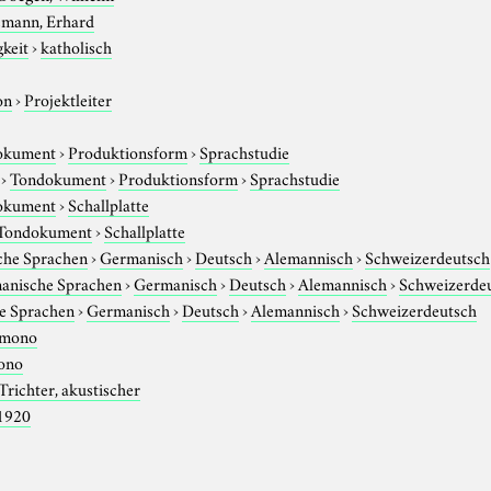
emann, Erhard
gkeit
›
katholisch
on
›
Projektleiter
okument
›
Produktionsform
›
Sprachstudie
›
Tondokument
›
Produktionsform
›
Sprachstudie
okument
›
Schallplatte
Tondokument
›
Schallplatte
che Sprachen
›
Germanisch
›
Deutsch
›
Alemannisch
›
Schweizerdeutsch
anische Sprachen
›
Germanisch
›
Deutsch
›
Alemannisch
›
Schweizerde
e Sprachen
›
Germanisch
›
Deutsch
›
Alemannisch
›
Schweizerdeutsch
mono
ono
Trichter, akustischer
1920