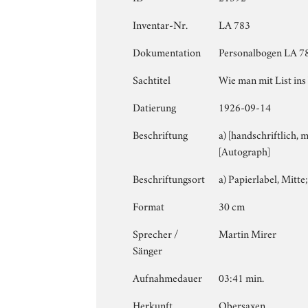
Inventar-Nr.
LA 783
Dokumentation
Personalbogen LA 78
Sachtitel
Wie man mit List in
Datierung
1926-09-14
Beschriftung
a) [handschriftlich, 
[Autograph]
Beschriftungsort
a) Papierlabel, Mitte;
Format
30 cm
Sprecher /
Martin Mirer
Sänger
Aufnahmedauer
03:41 min.
Herkunft
Obersaxen