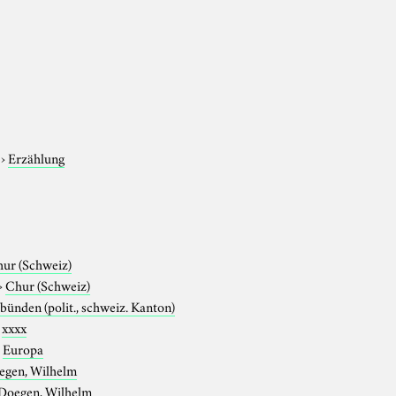
›
Erzählung
ur (Schweiz)
›
Chur (Schweiz)
bünden (polit., schweiz. Kanton)
›
xxxx
›
Europa
egen, Wilhelm
Doegen, Wilhelm