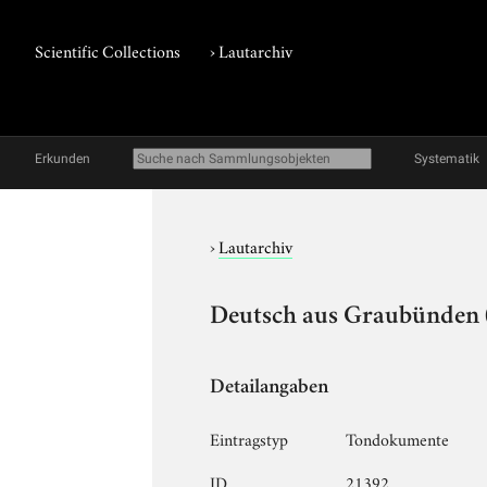
Scientific Collections
›
Lautarchiv
Erkunden
Systematik
›
Lautarchiv
Deutsch aus Graubünden (
Detailangaben
Eintragstyp
Tondokumente
ID
21392