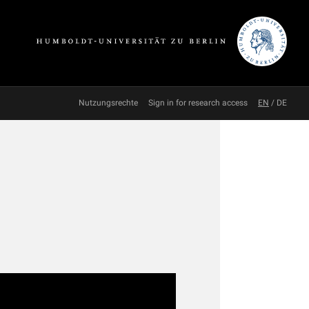
Nutzungsrechte
Sign in for research access
EN
/
DE