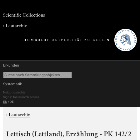
Scientific Collections
›
Lautarchiv
Erkunden
Systematik
Nutzungsrechte
Sign in for research access
EN
/
DE
›
Lautarchiv
Lettisch (Lettland), Erzählung - PK 142/2