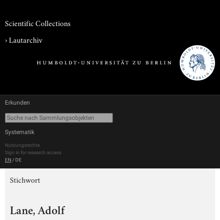
Scientific Collections
›
Lautarchiv
Erkunden
Systematik
Nutzungsrechte
Sign in for research access
EN
/
DE
Stichwort
Lane, Adolf