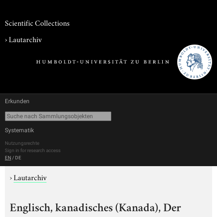
Scientific Collections
›
Lautarchiv
Erkunden
Systematik
Nutzungsrechte
Sign in for research access
EN
/
DE
›
Lautarchiv
Englisch, kanadisches (Kanada), Der