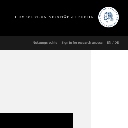
Nutzungsrechte
Sign in for research access
EN
/
DE