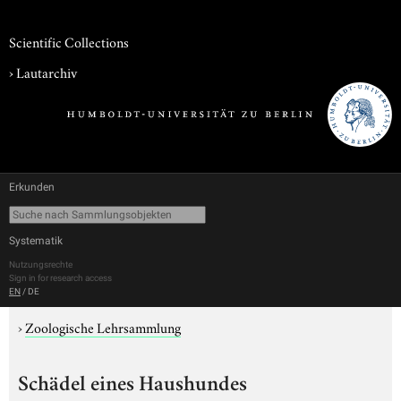
Scientific Collections
›
Lautarchiv
Erkunden
Systematik
Nutzungsrechte
Sign in for research access
EN
/
DE
›
Zoologische Lehrsammlung
Schädel eines Haushundes