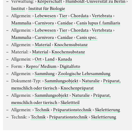
Verwaltung:
›
Körperschaft
›
Humboldt-Universität zu Berlin
›
Institut
›
Institut für Biologie
Allgemein:
›
Lebewesen
›
Tier
›
Chordata
›
Vertebrata
›
Mammalia
›
Carnivora
›
Canidae
›
Canis lupus f. familiaris
Allgemein:
›
Lebewesen
›
Tier
›
Chordata
›
Vertebrata
›
Mammalia
›
Carnivora
›
Canidae
›
Canis spec.
Allgemein:
›
Material
›
Knochensubstanz
Material:
›
Material
›
Knochensubstanz
Allgemein:
›
Ort
›
Land
›
Kanada
Form:
›
Repro/ Medium
›
Digitalfoto
Allgemein:
›
Sammlung
›
Zoologische Lehrsammlung
Dokument-Typ:
›
Sammlungsobjekt
›
Naturalie
›
Präparat,
menschlich oder tierisch
›
Knochenpräparat
Allgemein:
›
Sammlungsobjekt
›
Naturalie
›
Präparat,
menschlich oder tierisch
›
Skelettteil
Allgemein:
›
Technik
›
Präparationstechnik
›
Skelettierung
Technik:
›
Technik
›
Präparationstechnik
›
Skelettierung