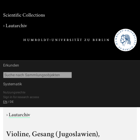
Scientific Collections
›
Lautarchiv
Erkunden
Systematik
Nutzungsrechte
Sign in for research access
EN
/
DE
›
Lautarchiv
Violine, Gesang (Jugoslawien),