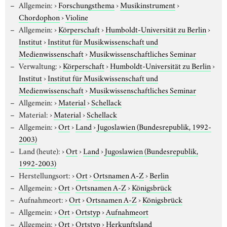
Allgemein:
›
Forschungsthema
›
Musikinstrument
›
Chordophon
›
Violine
Allgemein:
›
Körperschaft
›
Humboldt-Universität zu Berlin
›
Institut
›
Institut für Musikwissenschaft und
Medienwissenschaft
›
Musikwissenschaftliches Seminar
Verwaltung:
›
Körperschaft
›
Humboldt-Universität zu Berlin
›
Institut
›
Institut für Musikwissenschaft und
Medienwissenschaft
›
Musikwissenschaftliches Seminar
Allgemein:
›
Material
›
Schellack
Material:
›
Material
›
Schellack
Allgemein:
›
Ort
›
Land
›
Jugoslawien (Bundesrepublik, 1992-
2003)
Land (heute):
›
Ort
›
Land
›
Jugoslawien (Bundesrepublik,
1992-2003)
Herstellungsort:
›
Ort
›
Ortsnamen A-Z
›
Berlin
Allgemein:
›
Ort
›
Ortsnamen A-Z
›
Königsbrück
Aufnahmeort:
›
Ort
›
Ortsnamen A-Z
›
Königsbrück
Allgemein:
›
Ort
›
Ortstyp
›
Aufnahmeort
Allgemein:
›
Ort
›
Ortstyp
›
Herkunftsland