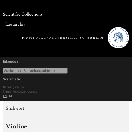
Scientific Collections
›
Lautarchiv
Erkunden
Systematik
Nutzungsrechte
Sign in for research access
EN
/
DE
Stichwort
Violine