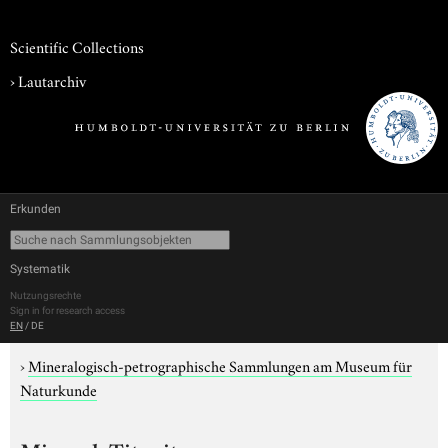
Scientific Collections
›
Lautarchiv
Erkunden
Systematik
Nutzungsrechte
Sign in for research access
EN
/
DE
›
Mineralogisch-petrographische Sammlungen am Museum für
Naturkunde