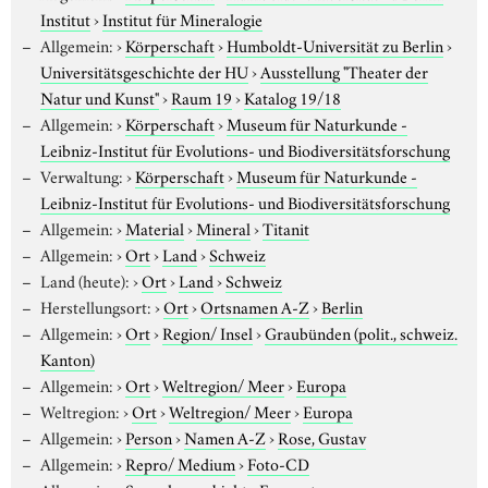
Institut
›
Institut für Mineralogie
Allgemein:
›
Körperschaft
›
Humboldt-Universität zu Berlin
›
Universitätsgeschichte der HU
›
Ausstellung "Theater der
Natur und Kunst"
›
Raum 19
›
Katalog 19/18
Allgemein:
›
Körperschaft
›
Museum für Naturkunde -
Leibniz-Institut für Evolutions- und Biodiversitätsforschung
Verwaltung:
›
Körperschaft
›
Museum für Naturkunde -
Leibniz-Institut für Evolutions- und Biodiversitätsforschung
Allgemein:
›
Material
›
Mineral
›
Titanit
Allgemein:
›
Ort
›
Land
›
Schweiz
Land (heute):
›
Ort
›
Land
›
Schweiz
Herstellungsort:
›
Ort
›
Ortsnamen A-Z
›
Berlin
Allgemein:
›
Ort
›
Region/ Insel
›
Graubünden (polit., schweiz.
Kanton)
Allgemein:
›
Ort
›
Weltregion/ Meer
›
Europa
Weltregion:
›
Ort
›
Weltregion/ Meer
›
Europa
Allgemein:
›
Person
›
Namen A-Z
›
Rose, Gustav
Allgemein:
›
Repro/ Medium
›
Foto-CD