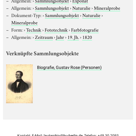
Allgemein:
›
Sammlungsobjekt
›
Exponat
Allgemein:
›
Sammlungsobjekt
›
Naturalie
›
Mineralprobe
Dokument-Typ:
›
Sammlungsobjekt
›
Naturalie
›
Mineralprobe
Form:
›
Technik
›
Fototechnik
›
Farbfotografie
Allgemein:
›
Zeitraum
›
Jahr
›
19. Jh.
›
1820
Verknüpfte Sammlungsobjekte
Biografie, Gustav Rose (Personen)
Kontakt, E-Mail:
lautarchiv@hu-berlin.de
, Telefon: +49 30 2093