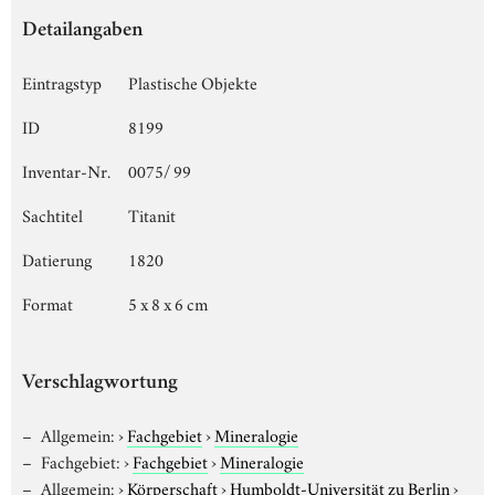
Detailangaben
Eintragstyp
Plastische Objekte
ID
8199
Inventar-Nr.
0075/ 99
Sachtitel
Titanit
Datierung
1820
Format
5 x 8 x 6 cm
Verschlagwortung
Allgemein:
›
Fachgebiet
›
Mineralogie
Fachgebiet:
›
Fachgebiet
›
Mineralogie
Allgemein:
›
Körperschaft
›
Humboldt-Universität zu Berlin
›