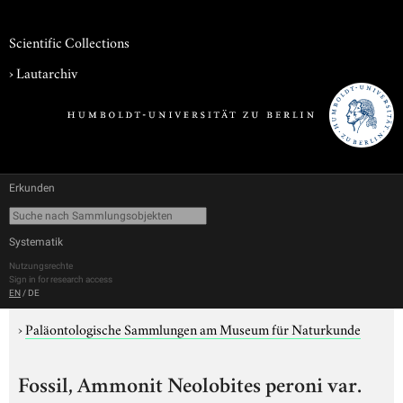
Scientific Collections
›
Lautarchiv
Erkunden
Systematik
Nutzungsrechte
Sign in for research access
EN
/
DE
›
Paläontologische Sammlungen am Museum für Naturkunde
Fossil, Ammonit Neolobites peroni var.