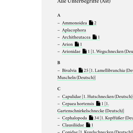
Alle Unterbegriffe (Ast)
A
Ammonoidea
2
Aplacophora
Architheutacea
1
Arion
1
Arionidae
1
[1. Wegschnecken (Deu
B
Bivalvia
25
[1. Lamellibranchia (De
Muscheln (Deutsch)]
C
Capulidae
[1. Hutschnecken (Deutsch)
Cepaea hortensis
1
[1.
Gartenschnirkelschnecke (Deutsch)]
Cephalopoda
34
[1. Kopffüßer (De
Clausiliidae
1
Conidae
[1. Kegelschnecken (Deutsch)