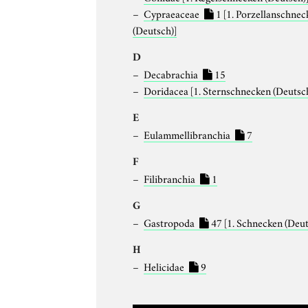
Cypraeaceae
1
[1. Porzellanschnec
(Deutsch)]
D
Decabrachia
15
Doridacea
[1. Sternschnecken (Deutsc
E
Eulammellibranchia
7
F
Filibranchia
1
G
Gastropoda
47
[1. Schnecken (Deut
H
Helicidae
9