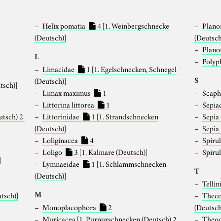
Helix pomatia
4
[1. Weinbergschnecke
Plano
(Deutsch)]
(Deutsch
Plano
L
Polyp
Limacidae
1
[1. Egelschnecken, Schnegel
S
(Deutsch)]
tsch)]
Limax maximus
1
Scap
Littorina littorea
1
Sepia
utsch) 2.
Littorinidae
1
[1. Strandschnecken
Sepia 
(Deutsch)]
Sepia
Loliginacea
4
Spirul
Loligo
3
[1. Kalmare (Deutsch)]
Spiru
]
Lymnaeidae
1
[1. Schlammschnecken
T
(Deutsch)]
Telli
M
utsch)]
Thec
Monoplacophora
2
(Deutsch
]
Muricacea
[1. Purpurschnecken (Deutsch) 2.
Theod