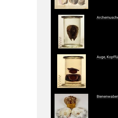
Archemusche
Auge, Kopff
Bienenwaben