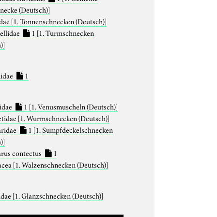
necke (Deutsch)]
idae
[1. Tonnenschnecken (Deutsch)]
tellidae
1
[1. Turmschnecken
)]
idae
1
idae
1
[1. Venusmuscheln (Deutsch)]
tidae
[1. Wurmschnecken (Deutsch)]
aridae
1
[1. Sumpfdeckelschnecken
)]
arus contectus
1
acea
[1. Walzenschnecken (Deutsch)]
idae
[1. Glanzschnecken (Deutsch)]