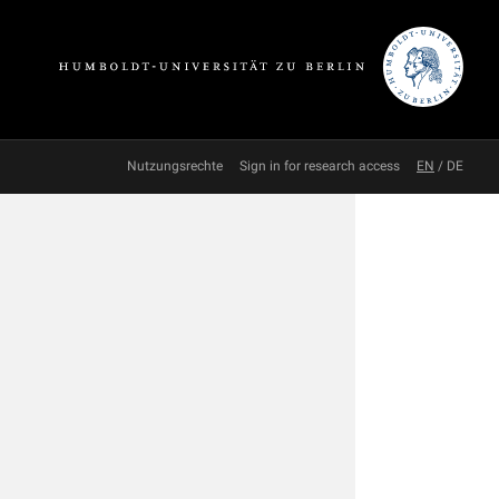
Nutzungsrechte
Sign in for research access
EN
/
DE