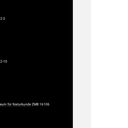
.2-2
.2-10
eum für Naturkunde
ZMB 16106