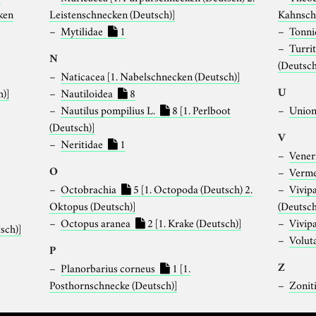
ken
Leistenschnecken (Deutsch)]
Kahnsch
Mytilidae
1
Tonn
Turri
N
(Deutsch
Naticacea
[1. Nabelschnecken (Deutsch)]
U
h)]
Nautiloidea
8
Nautilus pompilius L.
8
[1. Perlboot
Union
(Deutsch)]
V
Neritidae
1
Vener
O
Verme
Octobrachia
5
[1. Octopoda (Deutsch) 2.
Vivip
Oktopus (Deutsch)]
(Deutsch
Octopus aranea
2
[1. Krake (Deutsch)]
Vivip
sch)]
Volut
P
Z
Planorbarius corneus
1
[1.
Posthornschnecke (Deutsch)]
Zonit