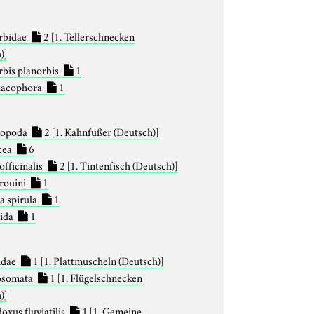
rbidae
2
[1. Tellerschnecken
)]
rbis planorbis
1
lacophora
1
hopoda
2
[1. Kahnfüßer (Deutsch)]
cea
6
officinalis
2
[1. Tintenfisch (Deutsch)]
 rouini
1
a spirula
1
lida
1
nidae
1
[1. Plattmuscheln (Deutsch)]
osomata
1
[1. Flügelschnecken
)]
oxus fluviatilis
1
[1. Gemeine