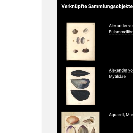
Verknüpfte Sammlungsobjekt
Alexander vo
Eulammellib
Alexander vo
Mytilidae
Aquarell, M