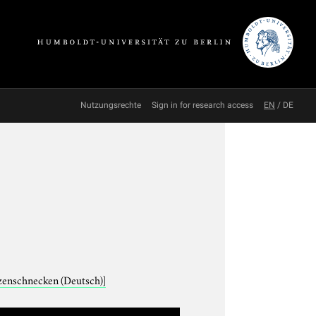
Nutzungsrechte
Sign in for research access
EN
/
DE
lzenschnecken (Deutsch)]