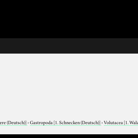
iere (Deutsch)]
›
Gastropoda
[1. Schnecken (Deutsch)]
›
Volutacea
[1. Wa