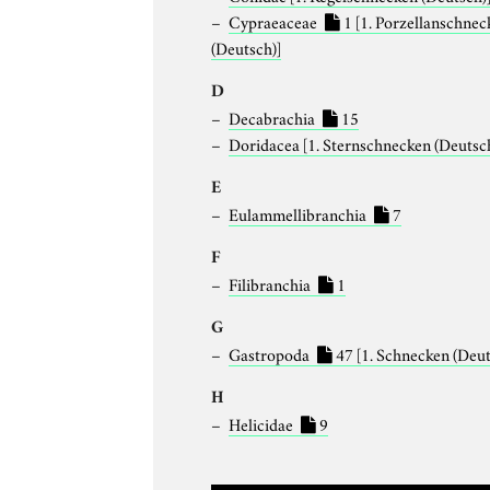
Cypraeaceae
1
[1. Porzellanschnec
(Deutsch)]
D
Decabrachia
15
Doridacea
[1. Sternschnecken (Deutsc
E
Eulammellibranchia
7
F
Filibranchia
1
G
Gastropoda
47
[1. Schnecken (Deut
H
Helicidae
9