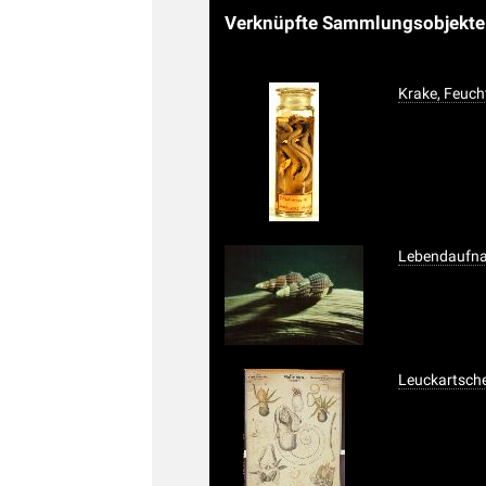
Verknüpfte Sammlungsobjekt
Krake, Feuch
Lebendaufnah
Leuckartsche