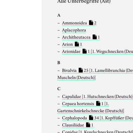
Alle Unterbegriffe (Ast)
A
Ammonoidea
2
Aplacophora
Architheutacea
1
Arion
1
Arionidae
1
[1. Wegschnecken (Deu
B
Bivalvia
25
[1. Lamellibranchia (De
Muscheln (Deutsch)]
C
Capulidae
[1. Hutschnecken (Deutsch)
Cepaea hortensis
1
[1.
Gartenschnirkelschnecke (Deutsch)]
Cephalopoda
34
[1. Kopffüßer (De
Clausiliidae
1
Conidae
[1. Kegelschnecken (Deutsch)