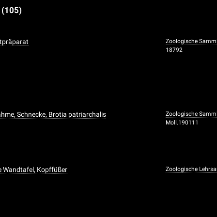
e
(105)
tpräparat
Zoologische Samm
18792
me, Schnecke, Brotia patriarchalis
Zoologische Samm
Moll.190111
 Wandtafel, Kopffüßer
Zoologische Lehr