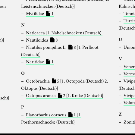
ken
Leistenschnecken (Deutsch)]
Kahnsch
Mytilidae
1
Tonn
Turri
N
(Deutsch
Naticacea
[1. Nabelschnecken (Deutsch)]
U
h)]
Nautiloidea
8
Nautilus pompilius L.
8
[1. Perlboot
Union
(Deutsch)]
V
Neritidae
1
Vener
O
Verme
Octobrachia
5
[1. Octopoda (Deutsch) 2.
Vivip
Oktopus (Deutsch)]
(Deutsch
Octopus aranea
2
[1. Krake (Deutsch)]
Vivip
sch)]
Volut
P
Z
Planorbarius corneus
1
[1.
Posthornschnecke (Deutsch)]
Zonit