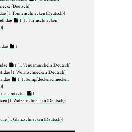
necke (Deutsch)]
idae
[1. Tonnenschnecken (Deutsch)]
tellidae
1
[1. Turmschnecken
)]
idae
1
idae
1
[1. Venusmuscheln (Deutsch)]
tidae
[1. Wurmschnecken (Deutsch)]
aridae
1
[1. Sumpfdeckelschnecken
)]
arus contectus
1
acea
[1. Walzenschnecken (Deutsch)]
idae
[1. Glanzschnecken (Deutsch)]