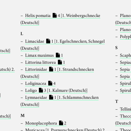
Helix pomatia
4
[1. Weinbergschnecke
Plano
(Deutsch)]
(Deutsch
Plano
L
Polyp
Limacidae
1
[1. Egelschnecken, Schnegel
S
(Deutsch)]
tsch)]
Limax maximus
1
Scap
Littorina littorea
1
Sepia
utsch) 2.
Littorinidae
1
[1. Strandschnecken
Sepia 
(Deutsch)]
Sepia
Loliginacea
4
Spirul
Loligo
3
[1. Kalmare (Deutsch)]
Spiru
]
Lymnaeidae
1
[1. Schlammschnecken
T
(Deutsch)]
Telli
M
utsch)]
Thec
Monoplacophora
2
(Deutsch
]
Muricacea
[1. Purpurschnecken (Deutsch) 2.
Theod