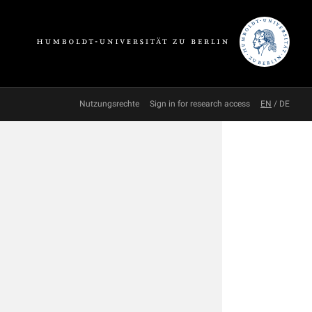
Nutzungsrechte
Sign in for research access
EN
/
DE