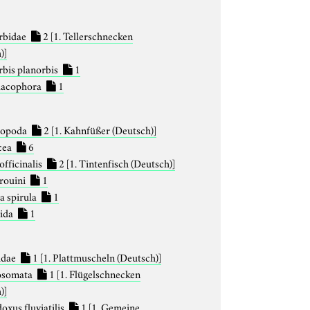
rbidae
2
[1. Tellerschnecken
)]
rbis planorbis
1
lacophora
1
hopoda
2
[1. Kahnfüßer (Deutsch)]
cea
6
officinalis
2
[1. Tintenfisch (Deutsch)]
 rouini
1
a spirula
1
lida
1
nidae
1
[1. Plattmuscheln (Deutsch)]
osomata
1
[1. Flügelschnecken
)]
oxus fluviatilis
1
[1. Gemeine