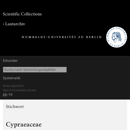
Scientific Collections
›
Lautarchiv
Erkunden
Systematik
Nutzungsrechte
Sign in for research access
EN
/
DE
Stichwort
Cypraeaceae