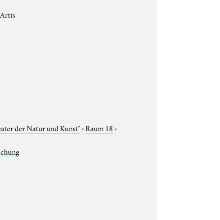
Artis
eater der Natur und Kunst"
›
Raum 18
›
rschung