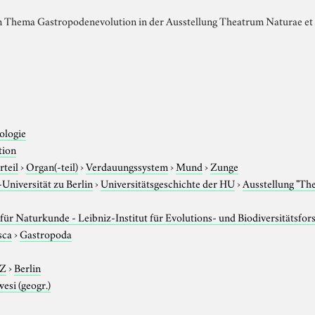
m Thema Gastropodenevolution in der Ausstellung Theatrum Naturae et 
ologie
tion
rteil
›
Organ(-teil)
›
Verdauungssystem
›
Mund
›
Zunge
niversität zu Berlin
›
Universitätsgeschichte der HU
›
Ausstellung "Th
ür Naturkunde - Leibniz-Institut für Evolutions- und Biodiversitätsfo
sca
›
Gastropoda
-Z
›
Berlin
esi (geogr.)