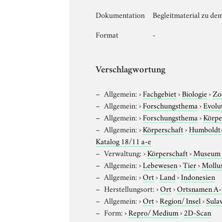
Dokumentation
Begleitmaterial zu de
Format
-
Verschlagwortung
Allgemein:
›
Fachgebiet
›
Biologie
›
Zo
Allgemein:
›
Forschungsthema
›
Evolu
Allgemein:
›
Forschungsthema
›
Körpe
Allgemein:
›
Körperschaft
›
Humboldt-U
Katalog 18/11 a-e
Verwaltung:
›
Körperschaft
›
Museum f
Allgemein:
›
Lebewesen
›
Tier
›
Mollu
Allgemein:
›
Ort
›
Land
›
Indonesien
Herstellungsort:
›
Ort
›
Ortsnamen A
Allgemein:
›
Ort
›
Region/ Insel
›
Sulaw
Form:
›
Repro/ Medium
›
2D-Scan