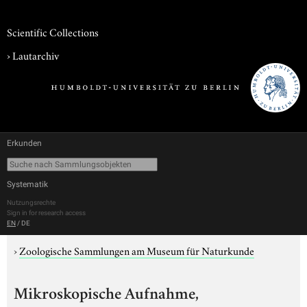
Scientific Collections
›
Lautarchiv
Erkunden
Systematik
Nutzungsrechte
Sign in for research access
EN
/
DE
›
Zoologische Sammlungen am Museum für Naturkunde
Mikroskopische Aufnahme,