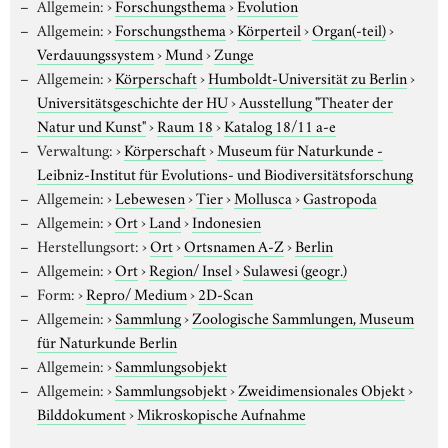
Allgemein:
›
Forschungsthema
›
Evolution
Allgemein:
›
Forschungsthema
›
Körperteil
›
Organ(-teil)
›
Verdauungssystem
›
Mund
›
Zunge
Allgemein:
›
Körperschaft
›
Humboldt-Universität zu Berlin
›
Universitätsgeschichte der HU
›
Ausstellung "Theater der
Natur und Kunst"
›
Raum 18
›
Katalog 18/11 a-e
Verwaltung:
›
Körperschaft
›
Museum für Naturkunde -
Leibniz-Institut für Evolutions- und Biodiversitätsforschung
Allgemein:
›
Lebewesen
›
Tier
›
Mollusca
›
Gastropoda
Allgemein:
›
Ort
›
Land
›
Indonesien
Herstellungsort:
›
Ort
›
Ortsnamen A-Z
›
Berlin
Allgemein:
›
Ort
›
Region/ Insel
›
Sulawesi (geogr.)
Form:
›
Repro/ Medium
›
2D-Scan
Allgemein:
›
Sammlung
›
Zoologische Sammlungen, Museum
für Naturkunde Berlin
Allgemein:
›
Sammlungsobjekt
Allgemein:
›
Sammlungsobjekt
›
Zweidimensionales Objekt
›
Bilddokument
›
Mikroskopische Aufnahme