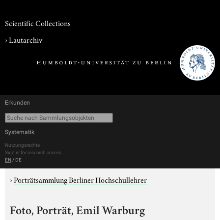
Scientific Collections
›
Lautarchiv
Erkunden
Systematik
Nutzungsrechte
Sign in for research access
EN
/
DE
›
Porträtsammlung Berliner Hochschullehrer
Foto, Porträt, Emil Warburg