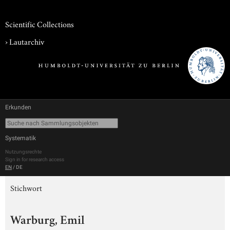
Scientific Collections
›
Lautarchiv
Erkunden
Systematik
Nutzungsrechte
Sign in for research access
EN
/
DE
Stichwort
Warburg, Emil