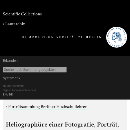
Scientific Collections
›
Lautarchiv
Erkunden
Systematik
Nutzungsrechte
Sign in for research access
EN
/
DE
›
Porträtsammlung Berliner Hochschullehrer
Heliographüre einer Fotografie, Porträt,