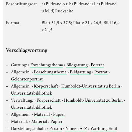
Beschriftungsort
a) Bildrand o.r. b) Bildrand u.l. c) Bildrand
u.M. d) Rückseite
Format
Blatt 31,5 x 37,5; Platte 21 x 26,5; Bild 16,4
x 21,5
Verschlagwortung
Gattung:
›
Forschungsthema
›
Bildgattung
›
Porträt
Allgemein:
›
Forschungsthema
›
Bildgattung
›
Porträt
›
Gelehrtenporträt
Allgemein:
›
Körperschaft
›
Humboldt-Universität zu Berlin
›
Universitätsbibliothek
Verwaltung:
›
Körperschaft
›
Humboldt-Universität zu Berlin
›
Universitätsbibliothek
Allgemein:
›
Material
›
Papier
Material:
›
Material
›
Papier
Darstellungsinhalt:
›
Person
›
Namen A-Z
›
Warburg, Emil