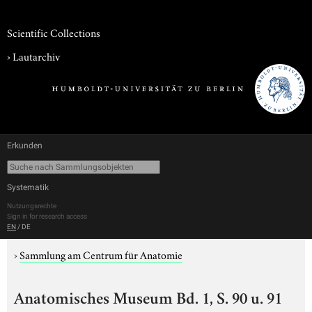
Scientific Collections
›
Lautarchiv
Erkunden
Systematik
Nutzungsrechte
Sign in for research access
EN
/
DE
›
Sammlung am Centrum für Anatomie
Anatomisches Museum Bd. 1, S. 90 u. 91