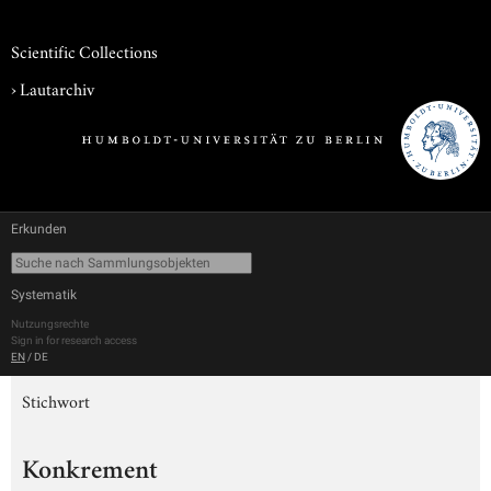
Scientific Collections
›
Lautarchiv
Erkunden
Systematik
Nutzungsrechte
Sign in for research access
EN
/
DE
Stichwort
Konkrement