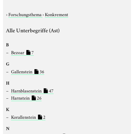
›
Forschungsthema
›
Konkrement
Alle Unterbegriffe (Ast)
B
Bezoar
7
G
Gallenstein
36
H
Harnblasenstein
47
Harnstein
26
K
Korallenstein
2
N