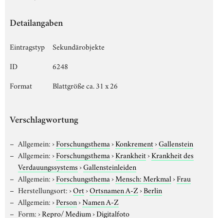
Detailangaben
Eintragstyp
Sekundärobjekte
ID
6248
Format
Blattgröße ca. 31 x 26
Verschlagwortung
Allgemein:
›
Forschungsthema
›
Konkrement
›
Gallenstein
Allgemein:
›
Forschungsthema
›
Krankheit
›
Krankheit des
Verdauungssystems
›
Gallensteinleiden
Allgemein:
›
Forschungsthema
›
Mensch: Merkmal
›
Frau
Herstellungsort:
›
Ort
›
Ortsnamen A-Z
›
Berlin
Allgemein:
›
Person
›
Namen A-Z
Form:
›
Repro/ Medium
›
Digitalfoto