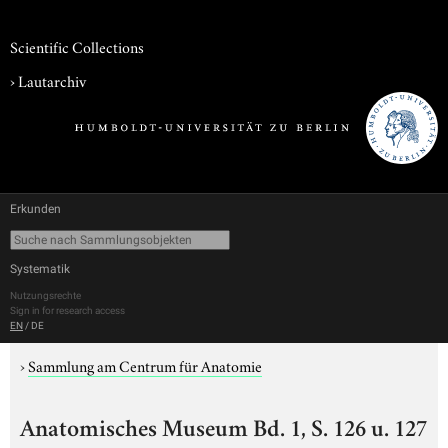
Scientific Collections
›
Lautarchiv
Erkunden
Systematik
Nutzungsrechte
Sign in for research access
EN
/
DE
›
Sammlung am Centrum für Anatomie
Anatomisches Museum Bd. 1, S. 126 u. 127