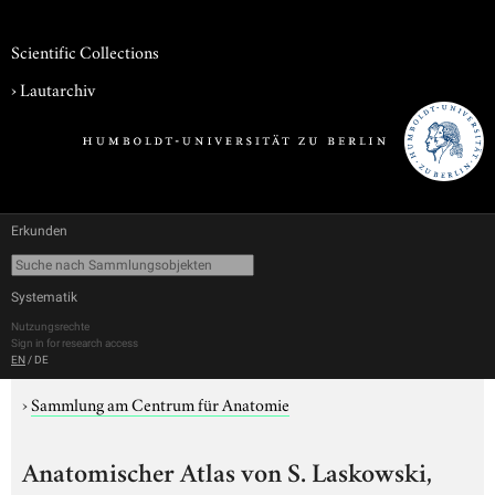
Scientific Collections
›
Lautarchiv
Erkunden
Systematik
Nutzungsrechte
Sign in for research access
EN
/
DE
›
Sammlung am Centrum für Anatomie
Anatomischer Atlas von S. Laskowski,