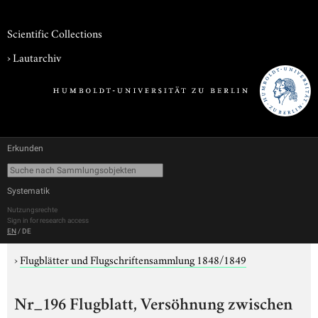
Scientific Collections
›
Lautarchiv
Erkunden
Systematik
Nutzungsrechte
Sign in for research access
EN
/
DE
›
Flugblätter und Flugschriftensammlung 1848/1849
Nr_196 Flugblatt, Versöhnung zwischen