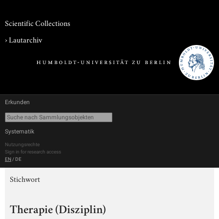
Scientific Collections
›
Lautarchiv
Erkunden
Systematik
Nutzungsrechte
Sign in for research access
EN
/
DE
Stichwort
Therapie (Disziplin)