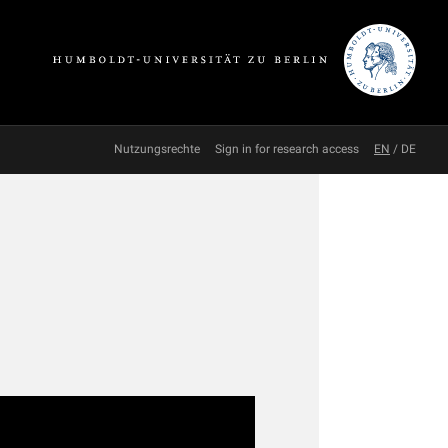
Nutzungsrechte
Sign in for research access
EN
/
DE