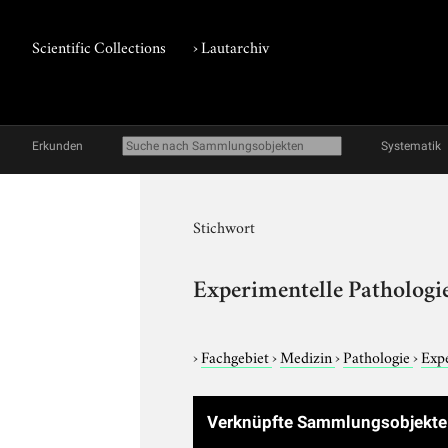
Scientific Collections
›
Lautarchiv
Erkunden
Systematik
Stichwort
Experimentelle Pathologi
›
Fachgebiet
›
Medizin
›
Pathologie
›
Expe
Verknüpfte Sammlungsobjekt