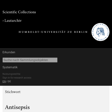
Scientific Collections
›
Lautarchiv
Erkunden
Systematik
Nutzungsrechte
Sign in for research access
EN
/
DE
Stichwort
Antisepsis