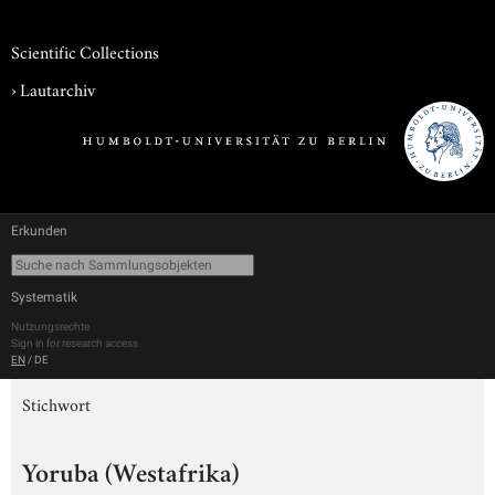
Scientific Collections
›
Lautarchiv
Erkunden
Systematik
Nutzungsrechte
Sign in for research access
EN
/
DE
Stichwort
Yoruba (Westafrika)