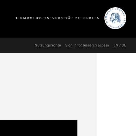
Nutzungsrechte
Sign in for research access
EN
/
DE