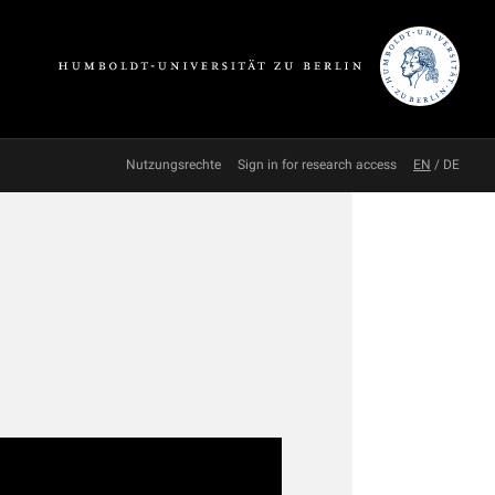
Nutzungsrechte
Sign in for research access
EN
/
DE