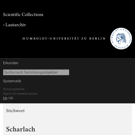
Scientific Collections
›
Lautarchiv
Erkunden
Systematik
Nutzungsrechte
Sign in for research access
EN
/
DE
Stichwort
Scharlach