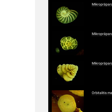
Mikropräpara
Mikropräpara
Mikropräpara
Orbitalitis m