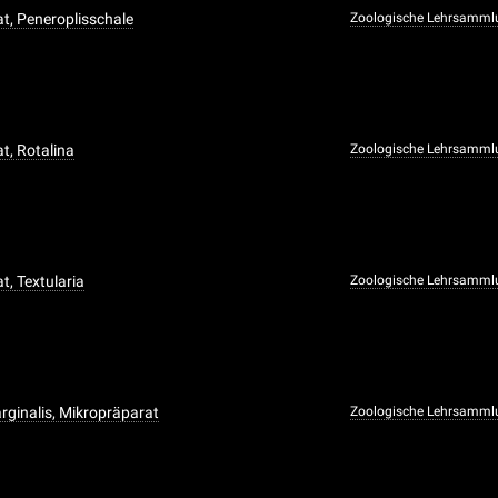
t, Peneroplisschale
Zoologische Lehrsamml
t, Rotalina
Zoologische Lehrsamml
t, Textularia
Zoologische Lehrsamml
arginalis, Mikropräparat
Zoologische Lehrsamml