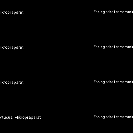
Mikropräparat
Zoologische Lehrsamml
Mikropräparat
Zoologische Lehrsamml
Mikropräparat
Zoologische Lehrsamml
ertusus, Mikropräparat
Zoologische Lehrsamml