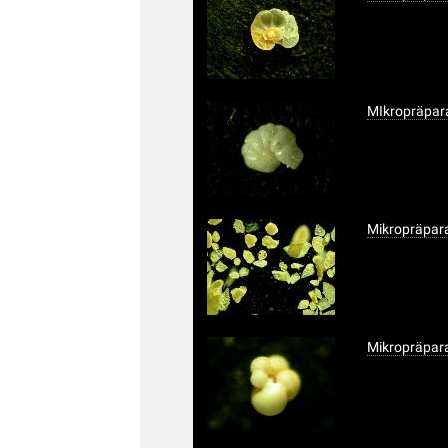
MIkropräpara
Mikropräpara
Mikropräpara