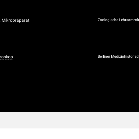
, Mikropräparat
Zoologische Lehrsamml
kroskop
Berliner Medizinhistori