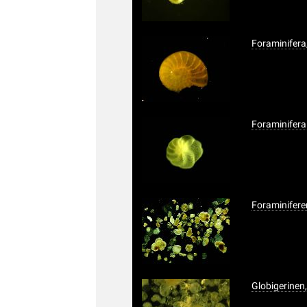
Foraminifera
Foraminifera
Foraminifere
Globigerinen