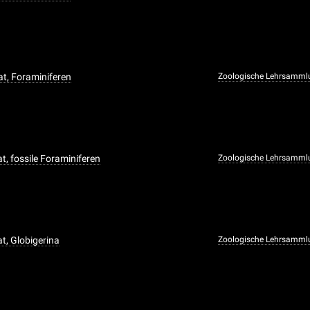
t, Foraminiferen
Zoologische Lehrsamml
t, fossile Foraminiferen
Zoologische Lehrsamml
t, Globigerina
Zoologische Lehrsamml