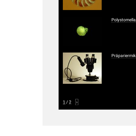
Polystomella
Präpariermi
1
/
2
›