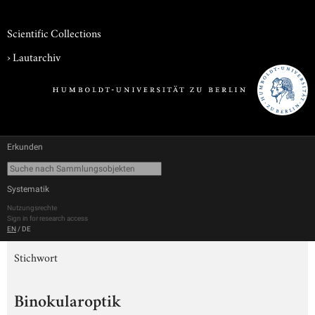
Scientific Collections
›
Lautarchiv
Erkunden
Systematik
Nutzungsrechte
Sign in for research access
EN
/
DE
Stichwort
Binokularoptik