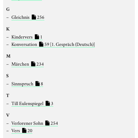
G
Gleichnis
256
K
Kindervers
1
Konversation
59
[1. Gespräch (Deutsch)]
M
Märchen
234
S
Sinnspruch
8
T
Till Eulenspiegel
3
V
Verlorener Sohn
254
Vers
20