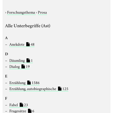
›
Forschungsthema
›
Prosa
Alle Unterbegriffe (Ast)
A
Anekdote
48
D
Däumling
1
Dialog
19
E
Erzählung
1586
Erzählung, autobiographische
125
F
Fabel
23
Fragesätze
6