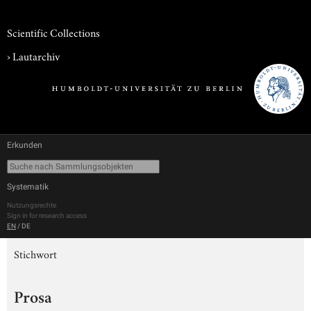
Scientific Collections
›
Lautarchiv
Erkunden
Systematik
Nutzungsrechte
Sign in for research access
EN
/
DE
Stichwort
Prosa