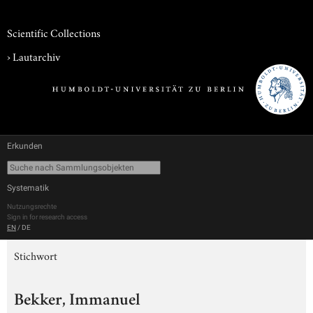
Scientific Collections
›
Lautarchiv
Erkunden
Systematik
Nutzungsrechte
Sign in for research access
EN
/
DE
Stichwort
Bekker, Immanuel