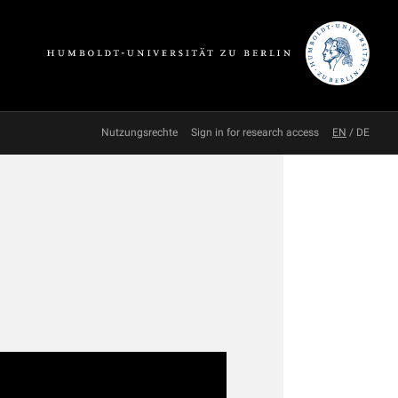
Nutzungsrechte
Sign in for research access
EN
/
DE