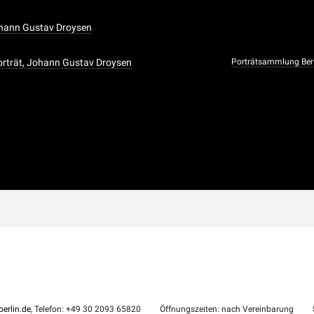
ohann Gustav Droysen
Porträt, Johann Gustav Droysen
Porträtsammlung Berl
erlin.de
, Telefon: +49 30 2093 65820
Öffnungszeiten: nach Vereinbarung
S