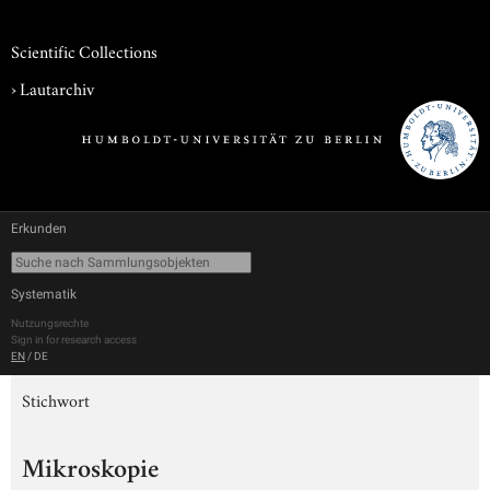
Scientific Collections
›
Lautarchiv
Erkunden
Systematik
Nutzungsrechte
Sign in for research access
EN
/
DE
Stichwort
Mikroskopie