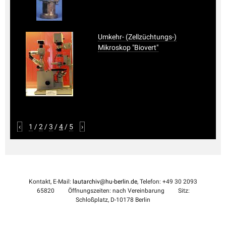
Umkehr- (Zellzüchtungs-)
Mikroskop "Biovert"
‹
1
/
2
/
3
/
4
/
5
›
Kontakt, E-Mail:
lautarchiv@hu-berlin.de
, Telefon: +49 30 2093
65820
Öffnungszeiten: nach Vereinbarung
Sitz:
Schloßplatz, D-10178 Berlin