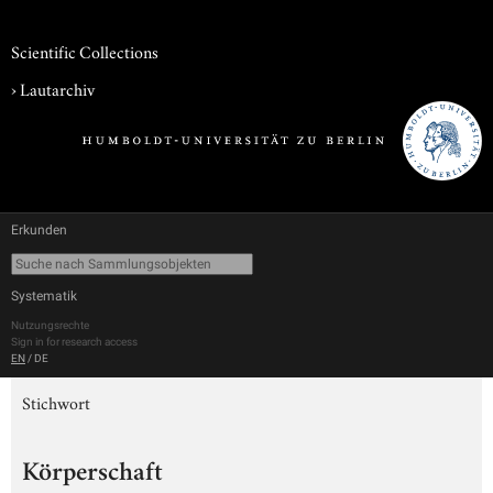
Scientific Collections
›
Lautarchiv
Erkunden
Systematik
Nutzungsrechte
Sign in for research access
EN
/
DE
Stichwort
Körperschaft