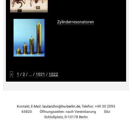
Zylinderresonatoren
‹
1
/
2
/
...
/
1021
/
1022
Kontakt, E-Mail:
lautarchiv@hu-berlin.de
, Telefon: +49 30 2093
65820
Öffnungszeiten: nach Vereinbarung
Sitz:
Schloßplatz, D-10178 Berlin