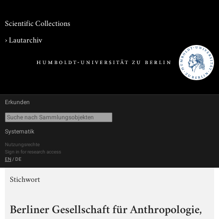
Scientific Collections
›
Lautarchiv
Erkunden
Systematik
Nutzungsrechte
Sign in for research access
EN
/
DE
Stichwort
Berliner Gesellschaft für Anthropologie,