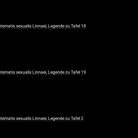
ystematis sexualis Linnaei, Legende zu Tafel 18
ystematis sexualis Linnaei, Legende zu Tafel 19
ystematis sexualis Linnaei, Legende zu Tafel 2