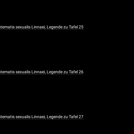
ystematis sexualis Linnaei, Legende zu Tafel 25
ystematis sexualis Linnaei, Legende zu Tafel 26
ystematis sexualis Linnaei, Legende zu Tafel 27