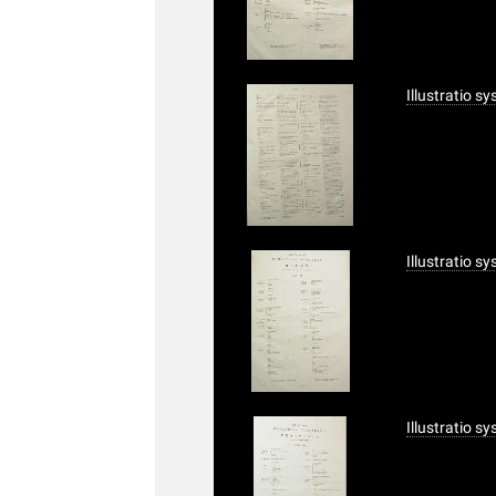
Illustratio s
Illustratio s
Illustratio s