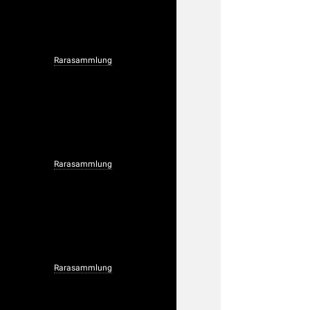
Rarasammlung
Rarasammlung
Rarasammlung