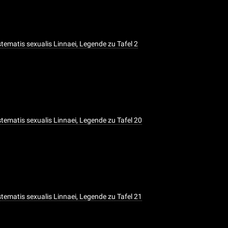
ystematis sexualis Linnaei, Legende zu Tafel 2
ystematis sexualis Linnaei, Legende zu Tafel 20
ystematis sexualis Linnaei, Legende zu Tafel 21