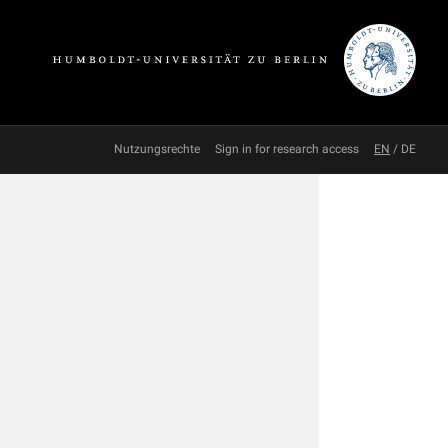
Nutzungsrechte
Sign in for research access
EN
/
DE