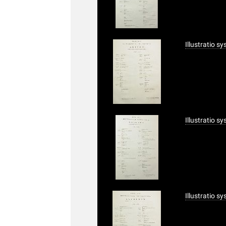
Illustratio s
Illustratio s
Illustratio s