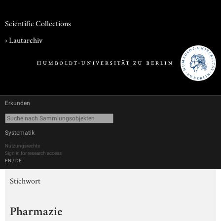
Scientific Collections
›
Lautarchiv
Erkunden
Systematik
Nutzungsrechte
Sign in for research access
EN
/
DE
Stichwort
Pharmazie