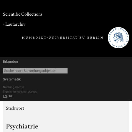
Scientific Collections
›
Lautarchiv
Erkunden
Systematik
Nutzungsrechte
Sign in for research access
EN
/
DE
Stichwort
Psychiatrie